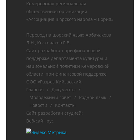
Кемеровская региональная
общественная организация
«Ассоциация шорского народа «Шория»
Перевод на шорский язык: Арбачакова
Л.Н., Косточаков Г.В.
Сайт разработан при финансовой
поддержке департамента культуры и
национальной политики Кемеровской
области, при финансовой поддержке
ООО «Разрез Кийзасский.
Главная
/
Документы
/
Молодёжный совет
/
Родной язык
/
Новости
/
Контакты
Сайт разработан студией:
Веб-сайт.рус