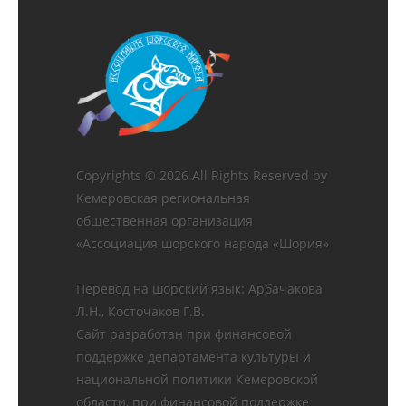
Copyrights ©
2026 All Rights Reserved by
Кемеровская региональная
общественная организация
«Ассоциация шорского народа «Шория»
Перевод на шорский язык: Арбачакова
Л.Н., Косточаков Г.В.
Сайт разработан при финансовой
поддержке департамента культуры и
национальной политики Кемеровской
области, при финансовой поддержке